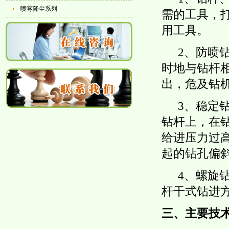
喷雾降尘系列
需的工具，
用工具。
2、防喷
时地与钻杆
出，危及钻
3、稳定
钻杆上，在
给进压力过
起的钻孔偏
4、螺旋
杆干式钻进
三、主要技