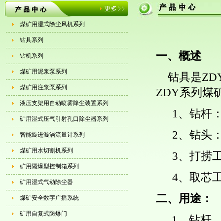
煤矿用湿式除尘风机系列
钻具系列
一、概述
钻机系列
煤矿用泥浆泵系列
钻具是ZD
煤矿用注浆泵系列
ZDY系列煤
液压支架用自动喷雾降尘装置系列
1、钻杆
矿用湿式压气引射孔口除尘器系列
2、钻头
智能旋进漩涡流量计系列
煤矿用水切割机系列
3、打捞
矿用隔爆型控制箱系列
4、取芯
矿用湿式气动除尘器
二、用途：
煤矿安全数字广播系统
矿用自复式防爆门
1、钻杆